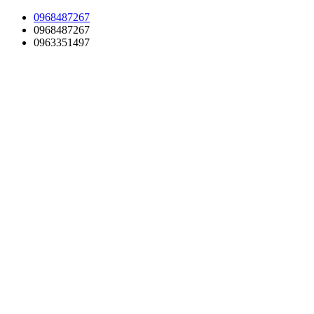
Skip
0968487267
to
0968487267
content
0963351497